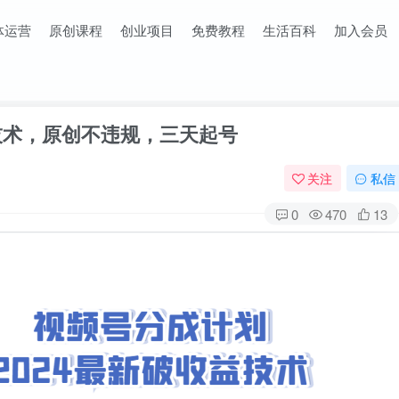
体运营
原创课程
创业项目
免费教程
生活百科
加入会员
技术，原创不违规，三天起号
关注
私信
0
470
13