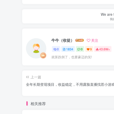
We are t
我
牛牛（收徒）
关注
0
1834
0
9
43.6W+
就算跌倒了，也要豪迈的笑!
上一篇
全年长期变现项目，收益稳定，不用露脸直播找茬小游
相关推荐