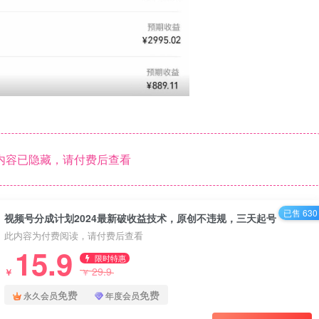
内容已隐藏，请付费后查看
已售 630
视频号分成计划2024最新破收益技术，原创不违规，三天起号
此内容为付费阅读，请付费后查看
15.9
限时特惠
29.9
￥
￥
免费
免费
永久会员
年度会员