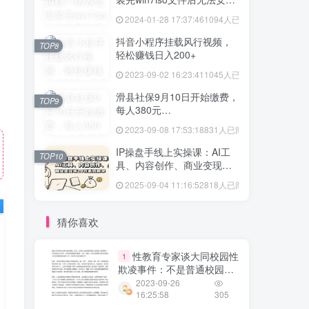
vmtool解决方法
2024-01-28 17:37:46
1094人已阅读
抖音小程序挂载风行视频，
TOP8
轻松赚钱日入200+
2023-09-02 16:23:41
1045人已阅读
滑县社保9月10日开始缴费，
TOP9
每人380元…
2023-09-08 17:53:18
831人已阅读
IP操盘手线上实操课：AI工
TOP10
具、内容创作、商业变现等
20节系统教学
2025-09-04 11:16:52
818人已阅读
猜你喜欢
性教育专家谈大同校园性
1
欺凌事件：不是普通校园欺
凌，属于“性强暴”“性欺凌”！
2023-09-26
16:25:58
305