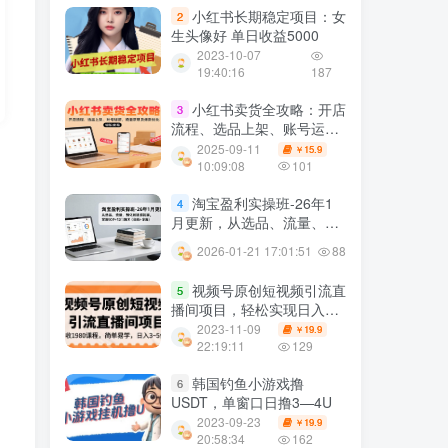
小红书长期稳定项目：女
2
生头像好 单日收益5000
2023-10-07
19:40:16
187
小红书卖货全攻略：开店
3
流程、选品上架、账号运
营、流量获取及爆款优化，
2025-09-11
15.9
￥
轻松变现
10:09:08
101
淘宝盈利实操班-26年1
4
月更新，从选品、流量、转
化到渠道拓展，掌握
2026-01-21 17:01:51
88
SOP+12门技术（音频+字
幕）
视频号原创短视频引流直
5
播间项目，轻松实现日入
3~5位数的项目
2023-11-09
19.9
￥
22:19:11
129
韩国钓鱼小游戏撸
6
USDT，单窗口日撸3—4U
2023-09-23
19.9
￥
20:58:34
162