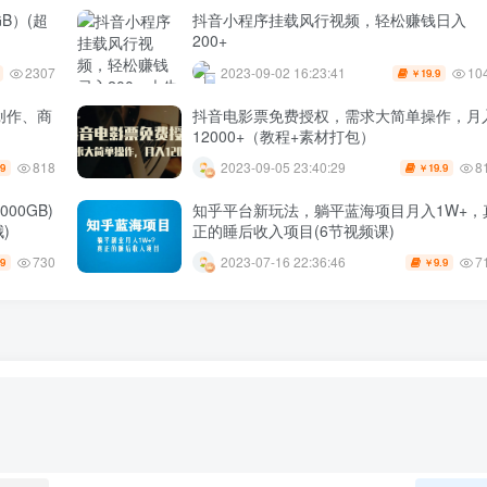
B）(超
抖音小程序挂载风行视频，轻松赚钱日入
200+
2307
10
2023-09-02 16:23:41
19.9
￥
创作、商
抖音电影票免费授权，需求大简单操作，月
12000+（教程+素材打包）
818
8
2023-09-05 23:40:29
.9
19.9
￥
00GB)
知乎平台新玩法，躺平蓝海项目月入1W+，
)
正的睡后收入项目(6节视频课)
730
7
2023-07-16 22:36:46
.9
9.9
￥