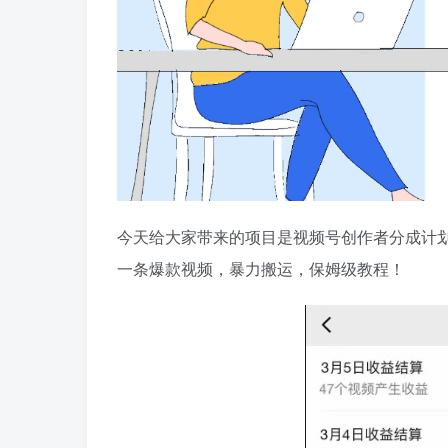
今天给大家带来的项目是视频号创作者分成计划
一条爆款视频，暴力搬运，保姆级教程！