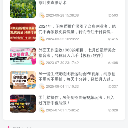
茶叶类直播话术
2023-09-28 15:38:38
503
2024年，闲鱼币推广吸引了众多创业者，他
们不再依赖免费流量，转而专注于付费流
量，每天可以获得100+的引流效果。
2024-03-25 10:23:22
415
外面工作室收1980的项目，七月份最新美女
撸音浪，号称日入几千【教程+软件】
2023-07-30 23:17:42
408
AI一键生成宠物比赛运动会PK视频，纯原创
不用剪不用拍，每天十分钟，轻松月入过
1W+
2025-09-04 11:10:33
337
零门槛操作，AI美食怪兽短视频玩法，月入
过万新手也能做！
2024-07-01 17:48:52
328