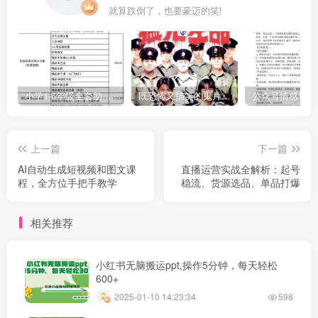
就算跌倒了，也要豪迈的笑!
小学1-6年级全套助学资源包（9000GB）(超值的精品资源-会员也需单独购买哦)
既恐怖又搞笑的鬼片（10部猛鬼恐怖片都是喜剧片）
上一篇
下一篇
AI自动生成短视频和图文课
直播运营实战全解析：起号
程，全方位手把手教学
稳流、货源选品、单品打爆
相关推荐
小红书无脑搬运ppt,操作5分钟，每天轻松
600+
2025-01-10 14:23:34
598