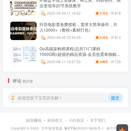
IP操盘手线上实操课：AI工具、内容创作、商
业变现等20节系统教学
818
2025-09-04 11:16:52
15.9
￥
抖音电影票免费授权，需求大简单操作，月
入12000+（教程+素材打包）
813
2023-09-05 23:40:29
19.9
￥
Go高级架构师课程(总共71门课程，
1000GB)(超值的精品资源-会员也需单独购买
哦)
729
2025-08-11 13:57:50
69.9
￥
评论
抢沙发
欢迎您留下宝贵的见解！
提交
副业赚钱
副业收入
小白创业
关于我们
Copyright © 2023 ·
大牛创业笔迹
·
豫ICP备2023013635号-1
· 由
大牛创