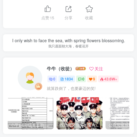
点赞
15
分享
收藏
I only wish to face the sea, with spring flowers blossoming.
我只愿面朝大海，春暖花开
牛牛（收徒）
关注
0
1834
0
9
43.6W+
就算跌倒了，也要豪迈的笑!
小学1-6年级全套助学资源包（9000GB）(超值的精品资源-会员也需单独购买哦)
既恐怖又搞笑的鬼片（10部猛鬼恐怖片都是喜剧片）