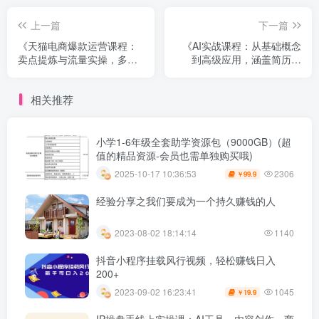
上一篇
下一篇
《天猫电商爆款运营课程：
《AI实战课程：从基础概念
卖点提炼与流量实操，多种
到高级应用，涵盖简历写
模型全方位学习》
作、翻译、报告撰写等全方
位技能》
相关推荐
小学1-6年级全套助学资源包（9000GB）(超
值的精品资源-会员也需单独购买哦)
2306
2025-10-17 10:36:53
99.9
￥
经验分享之我们要成为一个持久赚钱的人
2023-08-02 18:14:14
1140
抖音小程序挂载风行视频，轻松赚钱日入
200+
1045
2023-09-02 16:23:41
19.9
￥