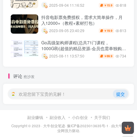
818
2025-09-04 11:16:52
15.9
￥
抖音电影票免费授权，需求大简单操作，月
入12000+（教程+素材打包）
813
2023-09-05 23:40:29
19.9
￥
Go高级架构师课程(总共71门课程，
1000GB)(超值的精品资源-会员也需单独购买
哦)
734
2025-08-11 13:57:50
69.9
￥
评论
抢沙发
欢迎您留下宝贵的见解！
提交
副业赚钱
副业收入
小白创业
关于我们
Copyright © 2023 ·
大牛创业笔迹
·
豫ICP备2023013635号-1
· 由
大牛创
业网
强力驱动.