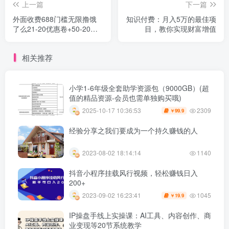
上一篇
下一篇
外面收费688门槛无限撸饿
知识付费：月入5万的最佳项
了么21-20优惠卷+50-20电
目，教你实现财富增值
影优惠卷，教程操作简单一
学就会【详细视频】
相关推荐
小学1-6年级全套助学资源包（9000GB）(超
值的精品资源-会员也需单独购买哦)
2309
2025-10-17 10:36:53
99.9
￥
经验分享之我们要成为一个持久赚钱的人
2023-08-02 18:14:14
1140
抖音小程序挂载风行视频，轻松赚钱日入
200+
1045
2023-09-02 16:23:41
19.9
￥
IP操盘手线上实操课：AI工具、内容创作、商
业变现等20节系统教学