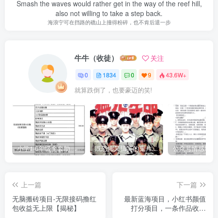
Smash the waves would rather get in the way of the reef hill,
also not willing to take a step back.
海浪宁可在挡路的礁山上撞得粉碎，也不肯后退一步
牛牛（收徒）
关注
0
1834
0
9
43.6W+
就算跌倒了，也要豪迈的笑!
小学1-6年级全套助学资源包（9000GB）(超值的精品资源-会员也需单独购买哦)
既恐怖又搞笑的鬼片（10部猛鬼恐怖片都是喜剧片）
上一篇
下一篇
无脑搬砖项目-无限接码撸红
最新蓝海项目，小红书颜值
包收益无上限【揭秘】
打分项目，一条作品收入
1000+【揭秘】