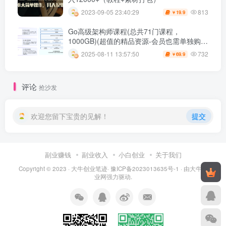
813
2023-09-05 23:40:29
19.9
￥
Go高级架构师课程(总共71门课程，
1000GB)(超值的精品资源-会员也需单独购买
哦)
732
2025-08-11 13:57:50
69.9
￥
评论
抢沙发
欢迎您留下宝贵的见解！
提交
副业赚钱
副业收入
小白创业
关于我们
Copyright © 2023 ·
大牛创业笔迹
·
豫ICP备2023013635号-1
· 由
大牛创
业网
强力驱动.