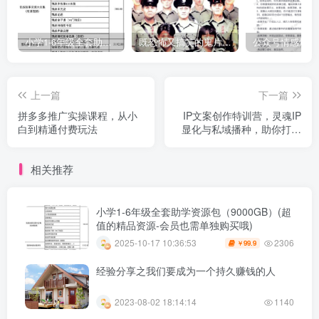
小学1-6年级全套助学资源包（9000GB）(超值的精品资源-会员也需单独购买哦)
既恐怖又搞笑的鬼片（10部猛鬼恐怖片都是喜剧片）
上一篇
下一篇
拼多多推广实操课程，从小
IP文案创作特训营，灵魂IP
白到精通付费玩法
显化与私域播种，助你打造
变现闭环（14节课）
相关推荐
小学1-6年级全套助学资源包（9000GB）(超
值的精品资源-会员也需单独购买哦)
2306
2025-10-17 10:36:53
99.9
￥
经验分享之我们要成为一个持久赚钱的人
2023-08-02 18:14:14
1140