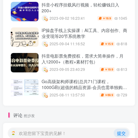
抖音小程序挂载风行视频，轻松赚钱日入
200+
1045
2023-09-02 16:23:41
19.9
￥
IP操盘手线上实操课：AI工具、内容创作、商
业变现等20节系统教学
818
2025-09-04 11:16:52
15.9
￥
抖音电影票免费授权，需求大简单操作，月
入12000+（教程+素材打包）
813
2023-09-05 23:40:29
19.9
￥
Go高级架构师课程(总共71门课程，
1000GB)(超值的精品资源-会员也需单独购买
哦)
729
2025-08-11 13:57:50
69.9
￥
评论
抢沙发
欢迎您留下宝贵的见解！
提交