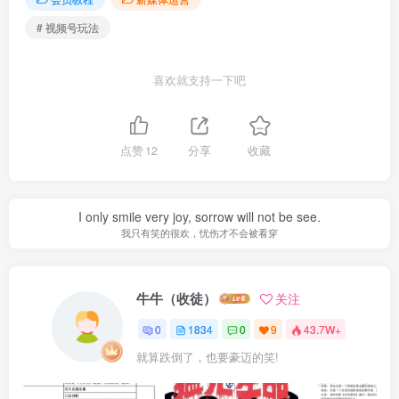
# 视频号玩法
喜欢就支持一下吧
点赞
12
分享
收藏
I only smile very joy, sorrow will not be see.
我只有笑的很欢，忧伤才不会被看穿
牛牛（收徒）
关注
0
1834
0
9
43.7W+
就算跌倒了，也要豪迈的笑!