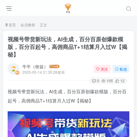
首页
会员教程
正文
视频号带货新玩法，AI生成，百分百原创爆款模
版，百分百起号，高佣商品T+1结算月入过W【揭
秘】
牛牛（收徒）
关注
私信
2025-05-14 21:35:26发布
0
105
12
视频号带货新玩法，AI生成，百分百原创爆款模版，百分百
起号，高佣商品T+1结算月入过W【揭秘】