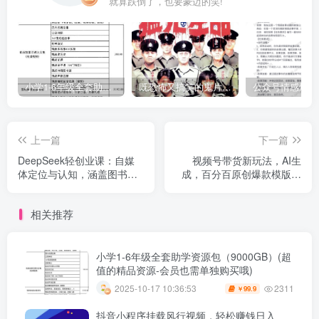
就算跌倒了，也要豪迈的笑!
小学1-6年级全套助学资源包（9000GB）(超值的精品资源-会员也需单独购买哦)
既恐怖又搞笑的鬼片（10部猛鬼恐怖片都是喜剧片）
上一篇
下一篇
DeepSeek轻创业课：自媒
视频号带货新玩法，AI生
体定位与认知，涵盖图书博
成，百分百原创爆款模版，
主、AI应用等多方面内容
百分百起号，高佣商品T+1
结算月入过W【揭秘】
相关推荐
小学1-6年级全套助学资源包（9000GB）(超
值的精品资源-会员也需单独购买哦)
2311
2025-10-17 10:36:53
99.9
￥
抖音小程序挂载风行视频，轻松赚钱日入