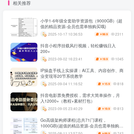
相关推荐
小学1-6年级全套助学资源包（9000GB）(超
值的精品资源-会员也需单独购买哦)
2311
2025-10-17 10:36:53
99.9
￥
抖音小程序挂载风行视频，轻松赚钱日入
200+
1045
2023-09-02 16:23:41
19.9
￥
IP操盘手线上实操课：AI工具、内容创作、商
业变现等20节系统教学
818
2025-09-04 11:16:52
15.9
￥
抖音电影票免费授权，需求大简单操作，月
入12000+（教程+素材打包）
813
2023-09-05 23:40:29
19.9
￥
Go高级架构师课程(总共71门课程，
1000GB)(超值的精品资源-会员也需单独购买
哦)
742
2025-08-11 13:57:50
69.9
￥