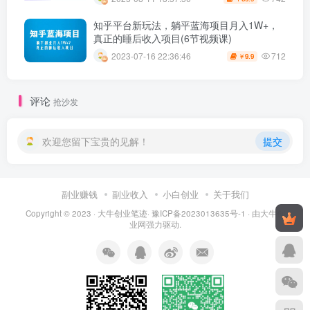
知乎平台新玩法，躺平蓝海项目月入1W+，
真正的睡后收入项目(6节视频课)
712
2023-07-16 22:36:46
9.9
￥
评论
抢沙发
欢迎您留下宝贵的见解！
提交
副业赚钱
副业收入
小白创业
关于我们
Copyright © 2023 ·
大牛创业笔迹
·
豫ICP备2023013635号-1
· 由
大牛创
业网
强力驱动.