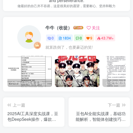
and perseverance.
做最好的自己并不容易，这是很美好的愿望，需要耐心、坚持和毅力
牛牛（收徒）
关注
0
1834
0
9
43.7W+
就算跌倒了，也要豪迈的笑!
小学1-6年级全套助学资源包（9000GB）(超值的精品资源-会员也需单独购买哦)
既恐怖又搞笑的鬼片（10部猛鬼恐怖片都是喜剧片）
上一篇
下一篇
2025AI工具深度实战课，豆
豆包AI全能实战课，基础功
包DeepSeek操作，爆款内
能解析，智能体创建技巧，
容制作，职场文档优化
爆款内容量产