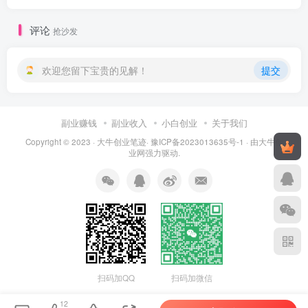
评论
抢沙发
欢迎您留下宝贵的见解！
提交
副业赚钱
副业收入
小白创业
关于我们
Copyright © 2023 ·
大牛创业笔迹
·
豫ICP备2023013635号-1
· 由
大牛创
业网
强力驱动.
扫码加QQ
扫码加微信
12