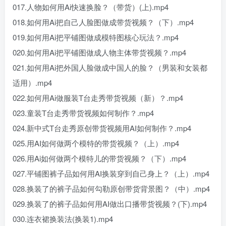
017.人物如何用Ai快速换脸？（带货）(上).mp4
018.如何用Ai把自己人脸图做成带货视频？（下）.mp4
019.如何用Ai把平铺图做成模特图核心玩法？.mp4
020.如何用Ai把平铺图做成人物主体带货视频？.mp4
021.如何用Ai把外国人脸做成中国人的脸？（男装和女装都
适用）.mp4
022.如何用Ai做服装T台走秀带货视频（新）？.mp4
023.童装T台走秀带货视频如何制作？.mp4
024.新中式T台走秀原创带货视频用AI如何制作？.mp4
025.用AI如何做两个模特的带货视频？（上）.mp4
026.用Ai如何做两个模特儿的带货视频？（下）.mp4
027.平铺图裤子品如何用AI换装穿到自己身上？（上）.mp4
028.换装了的裤子品如何勾勒原创带货背景图？（中）.mp4
029.换装了的裤子品如何用AI做出口播带货视频？(下).mp4
030.连衣裙换装法(换装1).mp4