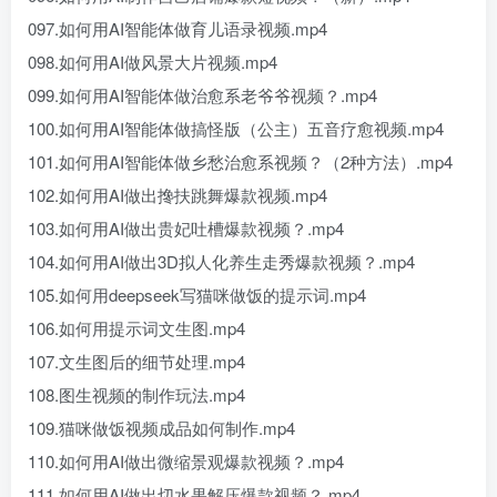
097.如何用AI智能体做育儿语录视频.mp4
098.如何用AI做风景大片视频.mp4
099.如何用AI智能体做治愈系老爷爷视频？.mp4
100.如何用AI智能体做搞怪版（公主）五音疗愈视频.mp4
101.如何用AI智能体做乡愁治愈系视频？（2种方法）.mp4
102.如何用AI做出搀扶跳舞爆款视频.mp4
103.如何用AI做出贵妃吐槽爆款视频？.mp4
104.如何用AI做出3D拟人化养生走秀爆款视频？.mp4
105.如何用deepseek写猫咪做饭的提示词.mp4
106.如何用提示词文生图.mp4
107.文生图后的细节处理.mp4
108.图生视频的制作玩法.mp4
109.猫咪做饭视频成品如何制作.mp4
110.如何用AI做出微缩景观爆款视频？.mp4
111.如何用AI做出切水果解压爆款视频？.mp4