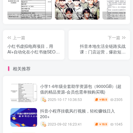
小学1-6年级全套助学资源包（9000GB）(超值的精品资源-会员也需单独购买哦)
既恐怖又搞笑的鬼片（10部猛鬼恐怖片都是喜剧片）
上一篇
下一篇
小红书虚拟电商项目，用
抖音本地生活全链路实战
AI+自动化在小红书做SEO虚
课：门店运营，爆款短视
拟电商，精准流量
频，同城直播，从0到爆引流
变现
相关推荐
小学1-6年级全套助学资源包（9000GB）(超
值的精品资源-会员也需单独购买哦)
2305
2025-10-17 10:36:53
99.9
￥
抖音小程序挂载风行视频，轻松赚钱日入
200+
1045
2023-09-02 16:23:41
19.9
￥