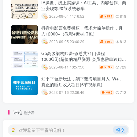
IP操盘手线上实操课：AI工具、内容创作、商
业变现等20节系统教学
818
2025-09-04 11:16:52
15.9
￥
抖音电影票免费授权，需求大简单操作，月
入12000+（教程+素材打包）
813
2023-09-05 23:40:29
19.9
￥
Go高级架构师课程(总共71门课程，
1000GB)(超值的精品资源-会员也需单独购买
哦)
729
2025-08-11 13:57:50
69.9
￥
知乎平台新玩法，躺平蓝海项目月入1W+，
真正的睡后收入项目(6节视频课)
712
2023-07-16 22:36:46
9.9
￥
评论
抢沙发
欢迎您留下宝贵的见解！
提交