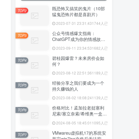
既恐怖又搞笑的鬼片（10部
TOP2
猛鬼恐怖片都是喜剧片）
2023-07-31 23:31:43
1744人已阅读
公众号情感爆文指南：
TOP3
ChatGPT成为你的情感故事
好帮手！
2023-09-11 23:34:53
1682人已阅读
碧桂园爆雷？未来房价会如
TOP4
何？
2023-08-12 22:51:36
1189人已阅读
经验分享之我们要成为一个
TOP5
持久赚钱的人
2023-08-02 18:08:24
1139人已阅读
价格对比！孟加拉老挝塞利
TOP6
尼索/塞立奈索/希维奥一盒价
格多少
2024-08-05 18:45:01
1095人已阅读
VMwareu虚拟机17的系统安
TOP7
装完win7iso文件后无法安装