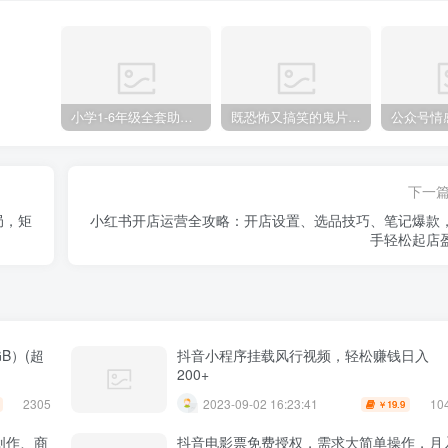
小学1-6年级全套助学资源包（9000GB）(超值的精品资源-会员也需单独购买哦)
既恐怖又搞笑的鬼片（10部猛鬼恐怖片都是喜剧片）
下一
局，矩
小红书开店运营全攻略：开店设置、选品技巧、笔记爆款
手轻松起店
B）(超
抖音小程序挂载风行视频，轻松赚钱日入
200+
2305
10
2023-09-02 16:23:41
19.9
￥