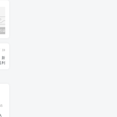
公众号情感爆文指南：ChatGPT成为你的情感故事好帮手！
碧桂园爆雷？未来房价会如何？
经验分享之我们要成为一个持久赚钱的人
篇
，新
盈利
45