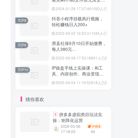
vmtool解决方法
2024-01-28 17:37:46
1093人已阅读
抖音小程序挂载风行视频，
TOP8
轻松赚钱日入200+
2023-09-02 16:23:41
1045人已阅读
滑县社保9月10日开始缴费，
TOP9
每人380元…
2023-09-08 17:53:18
831人已阅读
IP操盘手线上实操课：AI工
TOP10
具、内容创作、商业变现等
20节系统教学
2025-09-04 11:16:52
818人已阅读
猜你喜欢
拼多多虚拟类目玩法实
1
操：矩阵化运营
2026-03-06
15.9
￥
17:18:03
90