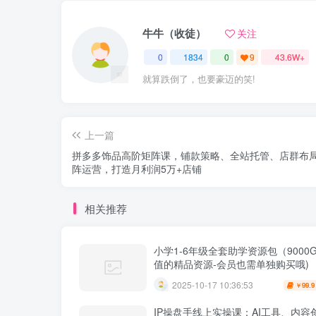
牛牛（收徒）
关注
0
1834
0
9
43.6W+
就算跌倒了，也要豪迈的笑!
上一篇
拼多多饰品高阶矩阵课，铺款策略、全站托管、店群布
阵运营，打造月利润5万+店铺
相关推荐
小学1-6年级全套助学资源包（9000G
值的精品资源-会员也需单独购买哦)
2025-10-17 10:36:53
99.9
￥