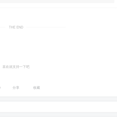
THE END
喜欢就支持一下吧
0
分享
收藏
your dream, you will never catch them.
追逐梦想，你将永远无法抓住梦想