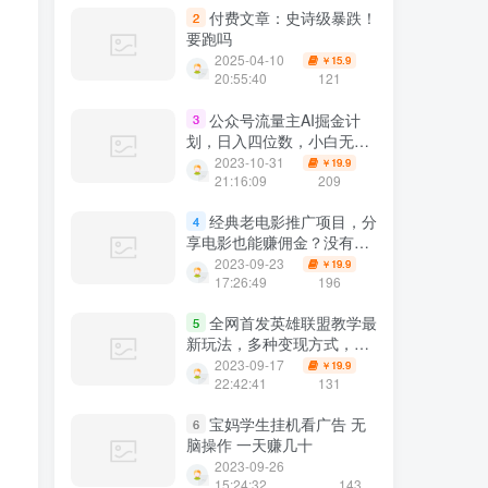
付费文章：史诗级暴跌！
2
要跑吗
2025-04-10
15.9
￥
20:55:40
121
公众号流量主AI掘金计
3
划，日入四位数，小白无脑
入局【揭秘】
2023-10-31
19.9
￥
21:16:09
209
经典老电影推广项目，分
4
享电影也能赚佣金？没有任
何门槛，可批量操作！
2023-09-23
19.9
￥
17:26:49
196
全网首发英雄联盟教学最
5
新玩法，多种变现方式，日
入1000+（附655G素材）
2023-09-17
19.9
￥
22:42:41
131
宝妈学生挂机看广告 无
6
脑操作 一天赚几十
2023-09-26
15:24:32
143