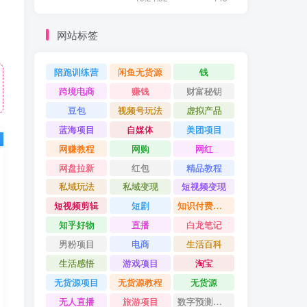
网站标签
陪跑训练营
闲鱼无货源
钱
跨境电商
赚钱
财富秘钥
豆包
视频号玩法
虚拟产品
蓝海项目
自媒体
美团项目
网赚教程
网购
网红
网盘拉新
红包
精品教程
私域玩法
私域变现
短视频变现
短视频剪辑
短剧
知识付费项目
知乎好物
直播
白龙笔记
男粉项目
电商
生活百科
生活感悟
游戏项目
淘宝
无货源项目
无货源教程
无货源
无人直播
旅游项目
数字预测大师