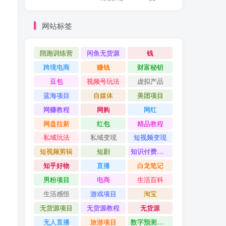
网站标签
陪跑训练营
闲鱼无货源
钱
跨境电商
赚钱
财富秘钥
豆包
视频号玩法
虚拟产品
蓝海项目
自媒体
美团项目
网赚教程
网购
网红
网盘拉新
红包
精品教程
私域玩法
私域变现
短视频变现
短视频剪辑
短剧
知识付费项目
知乎好物
直播
白龙笔记
男粉项目
电商
生活百科
生活感悟
游戏项目
淘宝
无货源项目
无货源教程
无货源
无人直播
旅游项目
数字预测大师