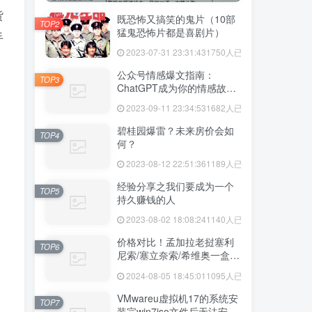
货
既恐怖又搞笑的鬼片（10部
TOP2
猛鬼恐怖片都是喜剧片）
手
2023-07-31 23:31:43
1750人已阅读
公众号情感爆文指南：
TOP3
ChatGPT成为你的情感故事
好帮手！
2023-09-11 23:34:53
1682人已阅读
碧桂园爆雷？未来房价会如
TOP4
何？
2023-08-12 22:51:36
1189人已阅读
经验分享之我们要成为一个
TOP5
持久赚钱的人
2023-08-02 18:08:24
1140人已阅读
价格对比！孟加拉老挝塞利
TOP6
尼索/塞立奈索/希维奥一盒价
格多少
2024-08-05 18:45:01
1095人已阅读
VMwareu虚拟机17的系统安
TOP7
装完win7iso文件后无法安装