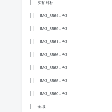
├──实拍对标
│├──IMG_8564.JPG
│├──IMG_8559.JPG
│├──IMG_8561.JPG
│├──IMG_8566.JPG
│├──IMG_8563.JPG
│├──IMG_8565.JPG
│├──IMG_8560.JPG
├──全域