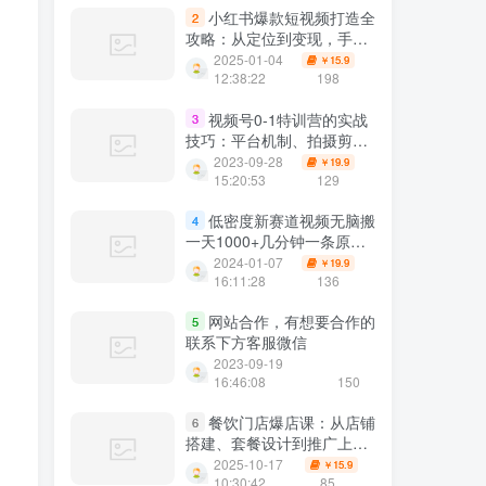
小红书爆款短视频打造全
2
攻略：从定位到变现，手把
手教你实现收益突破
2025-01-04
15.9
￥
12:38:22
198
视频号0-1特训营的实战
3
技巧：平台机制、拍摄剪
辑、内容创作、爆款公式，
2023-09-28
19.9
￥
实战案例分享
15:20:53
129
低密度新赛道视频无脑搬
4
一天1000+几分钟一条原创
视频零成本零门槛超简单
2024-01-07
19.9
￥
16:11:28
136
网站合作，有想要合作的
5
联系下方客服微信
2023-09-19
16:46:08
150
餐饮门店爆店课：从店铺
6
搭建、套餐设计到推广上
榜、差评处理，全流程教学
2025-10-17
15.9
￥
10:30:42
85