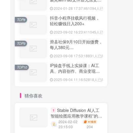
vmtool解决方法
2024-01-28 17:37:46
1094人已阅读
抖音小程序挂载风行视频，
TOP8
轻松赚钱日入200+
2023-09-02 16:23:41
1045人已阅读
滑县社保9月10日开始缴费，
TOP9
每人380元…
2023-09-08 17:53:18
831人已阅读
IP操盘手线上实操课：AI工
TOP10
具、内容创作、商业变现等
20节系统教学
2025-09-04 11:16:52
818人已阅读
猜你喜欢
Stable Diffusion AI人工
1
智能绘图应用教学课程”的课
程总共包含了43节课
2024-02-02
19.9
￥
23:15:03
204