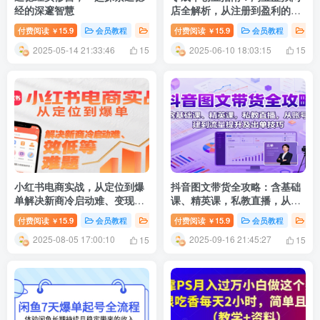
经的深邃智慧
店全解析，从注册到盈利的AI
实战课
付费阅读
15.9
会员教程
新媒体运营
付费阅读
# 精品教程
15.9
会员教程
新
￥
￥
2025-05-14 21:33:46
2025-06-10 18:03:15
15
15
小红书电商实战，从定位到爆
抖音图文带货全攻略：含基础
单解决新商冷启动难、变现效
课、精英课，私教直播，从账
率低等难题
号搭建到流量提升及出单技巧
付费阅读
15.9
会员教程
新媒体运营
付费阅读
# 小红书
15.9
会员教程
新
￥
￥
2025-08-05 17:00:10
2025-09-16 21:45:27
15
15