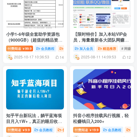
小学1-6年级全套助学资源包
【限时特价】加入本站VIP会
（9000GB）(超值的精品资源-
员，海量最新各大团队网赚内
会员也需单独购买哦)
部教程全免费，每天持续更
付费阅读
99.9
会员教程
精选推荐
加入会员
# 精品教程
精选推荐
# 网赚教
￥
新！
2025-10-17 10:36:53
2025-08-11 14:09:53
14
12
知乎平台新玩法，躺平蓝海项
抖音小程序挂载风行视频，轻
目月入1W+，真正的睡后收入
松赚钱日入200+
项目(6节视频课)
付费阅读
9.9
会员教程
创业项目
付费阅读
新媒体运营
19.9
# 蓝海项目
会员教程
# 知
创
￥
￥