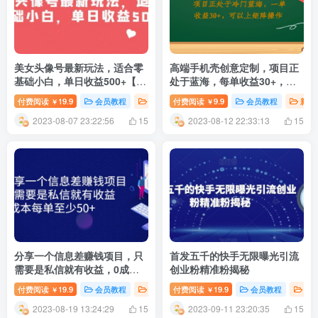
美女头像号最新玩法，适合零
高端手机壳创意定制，项目正
基础小白，单日收益500+【揭
处于蓝海，每单收益30+，可
秘】
以上矩阵操作
付费阅读
19.9
会员教程
创业项目
付费阅读
新媒体运营
9.9
会员教程
# 抖音
新媒
￥
￥
2023-08-07 23:22:56
2023-08-12 22:33:13
15
15
分享一个信息差赚钱项目，只
首发五千的快手无限曝光引流
需要是私信就有收益，0成本
创业粉精准粉揭秘
每单至少50+
付费阅读
19.9
会员教程
创业项目
付费阅读
新媒体运营
19.9
会员教程
# 信息差捞钱
新
￥
￥
2023-08-19 13:24:29
2023-09-11 23:20:35
15
15