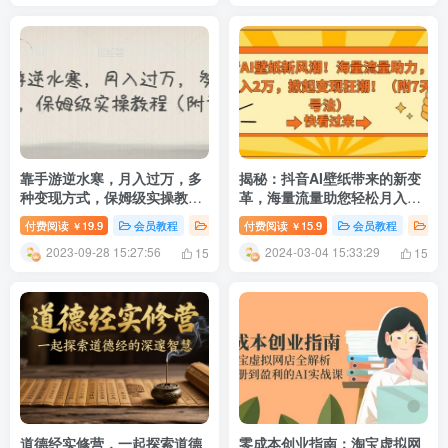
靠手游逆水寒，月入过万，多
揭秘：抖音AI壁纸带来的新变
种变现方式，保姆级实操教程
革，海量流量助您轻松月入2
（附资料）
万！
付费阅读
19.9
会员教程
新媒体运营
付费阅读
精选推荐
15.9
会员教程
# 游戏项目
创
￥
￥
2023-09-28 15:27:56
2024-03-04 15:33:29
15
15
道德经实修营，一起探索道德
零成本创业指南：淘宝虚拟网