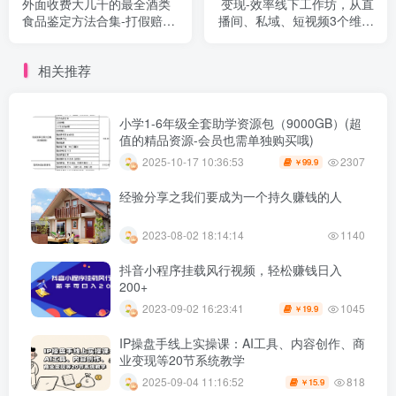
外面收费大几千的最全酒类
变现-效率线下工作坊，从直
食品鉴定方法合集-打假赔付
播间、私域、短视频3个维度
项目（仅揭秘）
升级IP+团队变现效率
相关推荐
小学1-6年级全套助学资源包（9000GB）(超
值的精品资源-会员也需单独购买哦)
2307
2025-10-17 10:36:53
99.9
￥
经验分享之我们要成为一个持久赚钱的人
2023-08-02 18:14:14
1140
抖音小程序挂载风行视频，轻松赚钱日入
200+
1045
2023-09-02 16:23:41
19.9
￥
IP操盘手线上实操课：AI工具、内容创作、商
业变现等20节系统教学
818
2025-09-04 11:16:52
15.9
￥