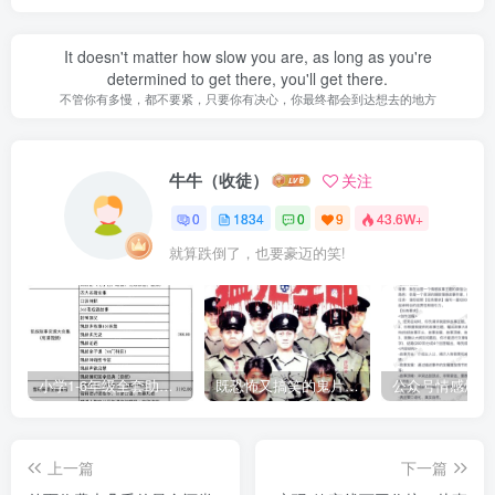
It doesn't matter how slow you are, as long as you're
determined to get there, you'll get there.
不管你有多慢，都不要紧，只要你有决心，你最终都会到达想去的地方
牛牛（收徒）
关注
0
1834
0
9
43.6W+
就算跌倒了，也要豪迈的笑!
小学1-6年级全套助学资源包（9000GB）(超值的精品资源-会员也需单独购买哦)
既恐怖又搞笑的鬼片（10部猛鬼恐怖片都是喜剧片）
上一篇
下一篇